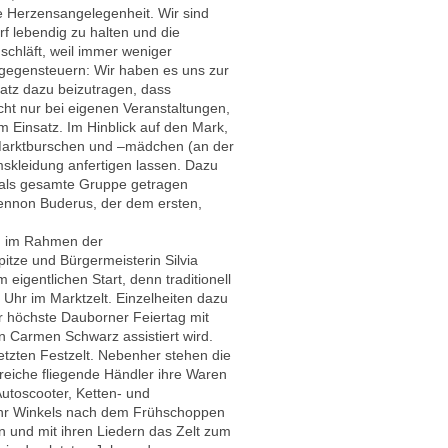
e Herzensangelegenheit. Wir sind
f lebendig zu halten und die
schläft, weil immer weniger
 gegensteuern: Wir haben es uns zur
atz dazu beizutragen, dass
cht nur bei eigenen Veranstaltungen,
 Einsatz. Im Hinblick auf den Mark,
 Marktburschen und –mädchen (an der
mskleidung anfertigen lassen. Dazu
ie als gesamte Gruppe getragen
ennon Buderus, der dem ersten,
nd im Rahmen der
tze und Bürgermeisterin Silvia
igentlichen Start, denn traditionell
Uhr im Marktzelt. Einzelheiten dazu
r höchste Dauborner Feiertag mit
in Carmen Schwarz assistiert wird.
etzten Festzelt. Nebenher stehen die
lreiche fliegende Händler ihre Waren
utoscooter, Ketten- und
wehr Winkels nach dem Frühschoppen
 und mit ihren Liedern das Zelt zum