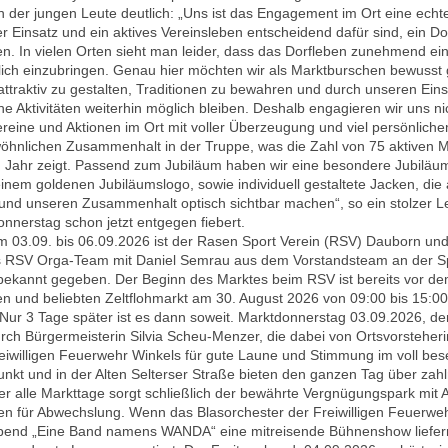
n der jungen Leute deutlich: „Uns ist das Engagement im Ort eine echt
 Einsatz und ein aktives Vereinsleben entscheidend dafür sind, ein Dor
ken. In vielen Orten sieht man leider, dass das Dorfleben zunehmend ein
lich einzubringen. Genau hier möchten wir als Marktburschen bewusst
ttraktiv zu gestalten, Traditionen zu bewahren und durch unseren Eins
e Aktivitäten weiterhin möglich bleiben. Deshalb engagieren wir uns ni
eine und Aktionen im Ort mit voller Überzeugung und viel persönlichem
öhnlichen Zusammenhalt in der Truppe, was die Zahl von 75 aktiven
em Jahr zeigt. Passend zum Jubiläum haben wir eine besondere Jubiläu
 einem goldenen Jubiläumslogo, sowie individuell gestaltete Jacken, d
und unseren Zusammenhalt optisch sichtbar machen“, so ein stolzer L
nerstag schon jetzt entgegen fiebert.
m 03.09. bis 06.09.2026 ist der Rasen Sport Verein (RSV) Dauborn u
s RSV Orga-Team mit Daniel Semrau aus dem Vorstandsteam an der Spi
ekannt gegeben. Der Beginn des Marktes beim RSV ist bereits vor dem e
n und beliebten Zeltflohmarkt am 30. August 2026 von 09:00 bis 15:00 
Nur 3 Tage später ist es dann soweit. Marktdonnerstag 03.09.2026, de
urch Bürgermeisterin Silvia Scheu-Menzer, die dabei von Ortsvorsteher
eiwilligen Feuerwehr Winkels für gute Laune und Stimmung im voll bes
punkt und in der Alten Selterser Straße bieten den ganzen Tag über zah
r alle Markttage sorgt schließlich der bewährte Vergnügungspark mit A
den für Abwechslung. Wenn das Blasorchester der Freiwilligen Feuer
Abend „Eine Band namens WANDA“ eine mitreisende Bühnenshow liefern