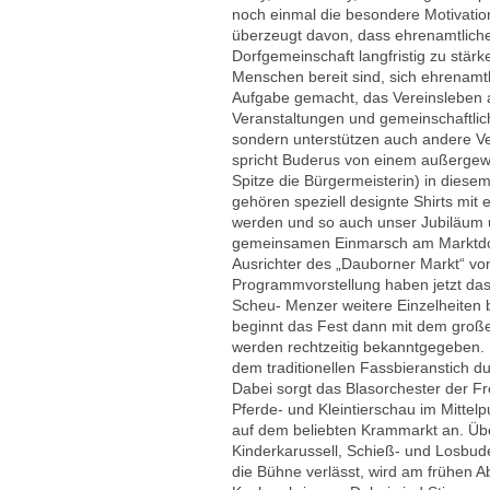
noch einmal die besondere Motivatio
überzeugt davon, dass ehrenamtlicher
Dorfgemeinschaft langfristig zu stär
Menschen bereit sind, sich ehrenamt
Aufgabe gemacht, das Vereinsleben a
Veranstaltungen und gemeinschaftlich
sondern unterstützen auch andere Ver
spricht Buderus von einem außergew
Spitze die Bürgermeisterin) in dies
gehören speziell designte Shirts mit
werden und so auch unser Jubiläum 
gemeinsamen Einmarsch am Marktdon
Ausrichter des „Dauborner Markt“ vo
Programmvorstellung haben jetzt da
Scheu- Menzer weitere Einzelheiten b
beginnt das Fest dann mit dem große
werden rechtzeitig bekanntgegeben. 
dem traditionellen Fassbieranstich d
Dabei sorgt das Blasorchester der Fr
Pferde- und Kleintierschau im Mittel
auf dem beliebten Krammarkt an. Übe
Kinderkarussell, Schieß- und Losbu
die Bühne verlässt, wird am frühen 