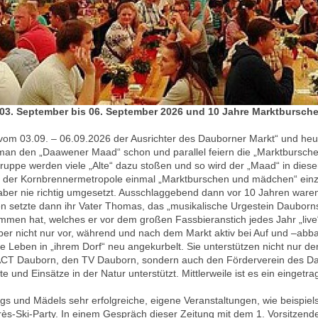
03. September bis 06. September 2026 und 10 Jahre Marktbursch
vom 03.09. – 06.09.2026 der Ausrichter des Dauborner Markt“ und heue
man den „Daawener Maad“ schon und parallel feiern die „Marktbursche
ruppe werden viele „Alte“ dazu stoßen und so wird der „Maad“ in die
, in der Kornbrennermetropole einmal „Marktburschen und mädchen“ einz
ber nie richtig umgesetzt. Ausschlaggebend dann vor 10 Jahren waren 
 setzte dann ihr Vater Thomas, das „musikalische Urgestein Dauborns“
n hat, welches er vor dem großen Fassbieranstich jedes Jahr „live“ i
r nicht nur vor, während und nach dem Markt aktiv bei Auf und –abba
le Leben in „ihrem Dorf“ neu angekurbelt. Sie unterstützen nicht nur de
n ACT Dauborn, den TV Dauborn, sondern auch den Förderverein des
und Einsätze in der Natur unterstützt. Mittlerweile ist es ein eingetrag
gs und Mädels sehr erfolgreiche, eigene Veranstaltungen, wie beispiel
près-Ski-Party. In einem Gespräch dieser Zeitung mit dem 1. Vorsitze