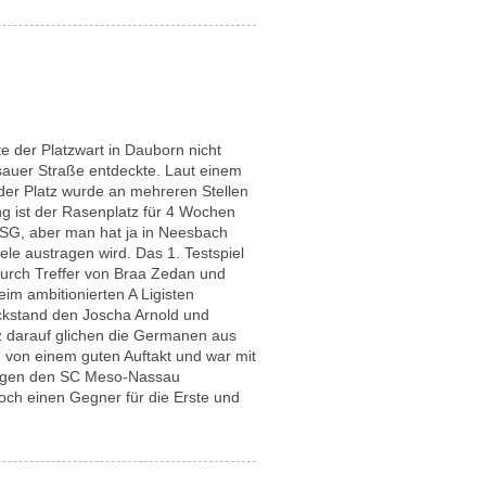
e der Platzwart in Dauborn nicht
ssauer Straße entdeckte. Laut einem
er Platz wurde an mehreren Stellen
ng ist der Rasenplatz für 4 Wochen
 FSG, aber man hat ja in Neesbach
ele austragen wird. Das 1. Testspiel
urch Treffer von Braa Zedan und
eim ambitionierten A Ligisten
ckstand den Joscha Arnold und
rz darauf glichen die Germanen aus
 von einem guten Auftakt und war mit
 gegen den SC Meso-Nassau
och einen Gegner für die Erste und