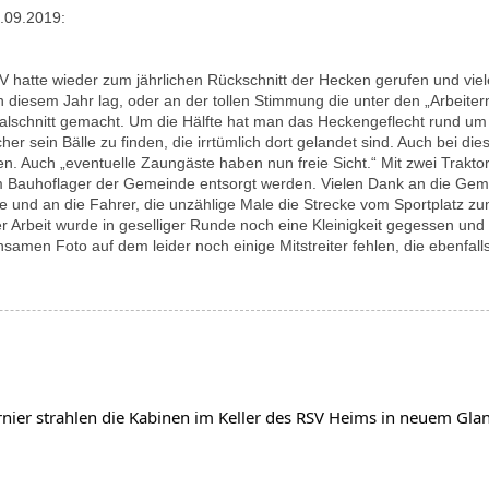
.09.2019:
 hatte wieder zum jährlichen Rückschnitt der Hecken gerufen und viele
in diesem Jahr lag, oder an der tollen Stimmung die unter den „Arbeite
alschnitt gemacht. Um die Hälfte hat man das Heckengeflecht rund u
cher sein Bälle zu finden, die irrtümlich dort gelandet sind. Auch bei di
n. Auch „eventuelle Zaungäste haben nun freie Sicht.“ Mit zwei Traktor
 Bauhoflager der Gemeinde entsorgt werden. Vielen Dank an die Gem
te und an die Fahrer, die unzählige Male die Strecke vom Sportplatz z
r Arbeit wurde in geselliger Runde noch eine Kleinigkeit gegessen un
amen Foto auf dem leider noch einige Mitstreiter fehlen, die ebenfal
nier strahlen die Kabinen im Keller des RSV Heims in neuem Gl