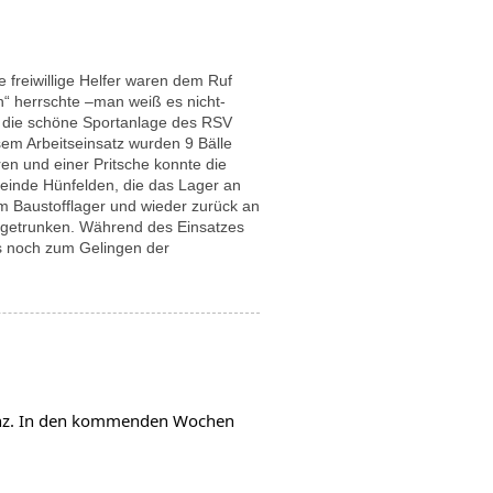
 freiwillige Helfer waren dem Ruf
rn“ herrschte –man weiß es nicht-
m die schöne Sportanlage des RSV
esem Arbeitseinsatz wurden 9 Bälle
en und einer Pritsche konnte die
einde Hünfelden, die das Lager an
um Baustofflager und wieder zurück an
d getrunken. Während des Einsatzes
ls noch zum Gelingen der
anz. In den kommenden Wochen 