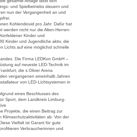
die gesamte Anlage lässt sich
ings- und Spielbetriebs steuern und
hören nun der Vergangenheit an und
sfrei.
nnen Kohlendioxid pro Jahr. Dafür hat
t werden nicht nur die Alten-Herren-
Hünfeldener Kinder und
80 Kinder und Jugendliche aktiv, die
 Lichts auf eine möglichst schnelle
erbandes. Die Firma LEDKon GmbH –
rüstung auf neueste LED-Technik im
ankfurt, die s.Oliver Arena
 den vergangenen eineinhalb Jahren
nstallateur von LED-Lichtsystemen in
ufgrund eines Beschlusses des
ür Sport, dem Landkreis Limburg-
tive
e Projekte, die einen Beitrag zur
 Klimaschutzaktivitäten ab: Von der
ese Vielfalt ist Garant für gute
 profitieren Verbraucherinnen und