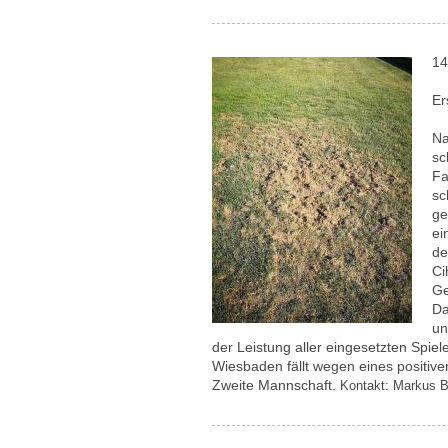
14
Er
Na
sc
Fa
sc
ge
ei
de
Ci
Ge
Da
un
der Leistung aller eingesetzten Spi
Wiesbaden fällt wegen eines positiv
Zweite Mannschaft.
Kontakt: Markus 