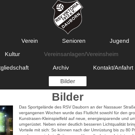
Verein
Senioren
Jugend
Kultur
Vereinsanlagen/Vereinsheim
tgliedschaft
Archiv
Kontakt/Anfahrt
Bilder
Bilder
Das Sportgelände des RSV Dauborn an der Nassauer Straße e
vergangenen Wochen wurde das Flutlicht sowohl für den gro
Kunstrasen-Kleinspielfeld auf neue, energiesparende und umw
umgerüstet. Neben einer deutlich besseren Lichtqualität brin
Vorteile mit sich: So können nach der Umrüstung bis zu 80 