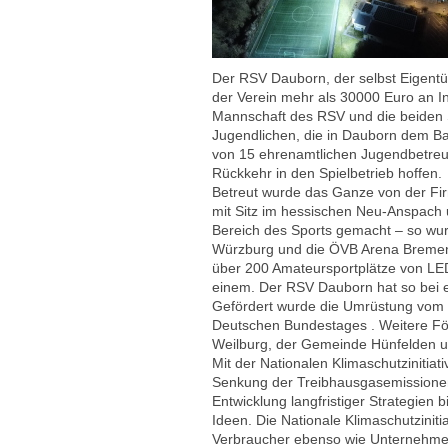
Der RSV Dauborn, der selbst Eigentüm
der Verein mehr als 30000 Euro an In
Mannschaft des RSV und die beiden 
Jugendlichen, die in Dauborn dem Bal
von 15 ehrenamtlichen Jugendbetreuer
Rückkehr in den Spielbetrieb hoffen.
Betreut wurde das Ganze von der Fi
mit Sitz im hessischen Neu-Anspach 
Bereich des Sports gemacht – so wurd
Würzburg und die ÖVB Arena Bremen 
über 200 Amateursportplätze von LEDK
einem. Der RSV Dauborn hat so bei 
Gefördert wurde die Umrüstung vom B
Deutschen Bundestages . Weitere Fö
Weilburg, der Gemeinde Hünfelden und
Mit der Nationalen Klimaschutzinitiat
Senkung der Treibhausgasemissionen 
Entwicklung langfristiger Strategien 
Ideen. Die Nationale Klimaschutziniti
Verbraucher ebenso wie Unternehme