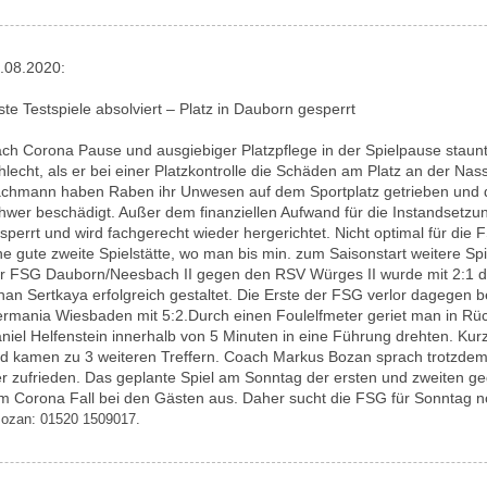
.08.2020:
ste Testspiele absolviert – Platz in Dauborn gesperrt
ch Corona Pause und ausgiebiger Platzpflege in der Spielpause staunt
hlecht, als er bei einer Platzkontrolle die Schäden am Platz an der Na
chmann haben Raben ihr Unwesen auf dem Sportplatz getrieben und d
hwer beschädigt. Außer dem finanziellen Aufwand für die Instandsetzu
sperrt und wird fachgerecht wieder hergerichtet. Nicht optimal für die
ne gute zweite Spielstätte, wo man bis min. zum Saisonstart weitere Spi
r FSG Dauborn/Neesbach II gegen den RSV Würges II wurde mit 2:1 d
han Sertkaya erfolgreich gestaltet. Die Erste der FSG verlor dagegen b
rmania Wiesbaden mit 5:2.Durch einen Foulelfmeter geriet man in Rü
niel Helfenstein innerhalb von 5 Minuten in eine Führung drehten. Ku
d kamen zu 3 weiteren Treffern. Coach Markus Bozan sprach trotzdem
eler zufrieden. Das geplante Spiel am Sonntag der ersten und zweiten
em Corona Fall bei den Gästen aus. Daher sucht die FSG für Sonntag n
Bozan: 01520 1509017.