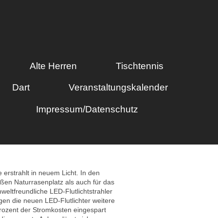
Alte Herren
Tischtennis
Dart
Veranstaltungskalender
Impressum/Datenschutz
rstrahlt in neuem Licht. In den
ßen Naturrasenplatz als auch für das
eltfreundliche LED-Flutlichtstrahler
gen die neuen LED-Flutlichter weitere
Prozent der Stromkosten eingespart