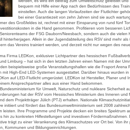
werden, es wird ein Beitrag zum Umweltschutz geleistet und 
bequem mit Hilfe einer App nach den Bedürfnissen des Train
einstellen. Auch die langen Vorlaufzeiten der Flutlichter ge
bei einer Garantiezeit von zehn Jahren sind sie auch wartung
er des Großfeldes ist, rechnet mit einer Einsparung von rund fünf To
vestitionskosten in die Hand genommen. Profitieren vom besseren Lich
Seniorenteams der FSG Dauborn/Neesbach, sondern auch die vielen 
l hinterherjagen. Allein in der Jugendabteilung des RSV sind mehr als 
n das Vereins trainiert werden, und derzeit nicht nur wegen des neuen
rma Firma LEDKon, exklusiver Lichtpartner des hessischen Fußballv
und Limburg – hat sich in den letzten Jahren einen Namen mit der Um
en beispielsweise große Veranstaltungshallen wie die Fraport Arena Fr
mit High-End LED-Systemen ausgestattet. Darüber hinaus wurden in
on auf LED-Flutlicht umgerüstet. LEDKon ist Hersteller, Planer und I
einem Ansprechpartner alles aus einer Hand bekommen.
undesministerium für Umwelt, Naturschutz und nukleare Sicherheit a
rderungen hat der RSV vom Hessisches Ministerium des Inneren und f
 dem Projektträger Jülich (PTJ) erhalten. Nationale Klimaschutzinitia
ive initiiert und fördert das Bundesumweltministerium seit 2008 zahlreich
leisten. Ihre Programme und Projekte decken ein breites Spektrum an
bis hin zu konkreten Hilfestellungen und investiven Fördermaßnahmen. Di
ative trägt zu einer Verankerung des Klimaschutzes vor Ort bei. Von ihr
n, Kommunen und Bildungseinrichtungen.